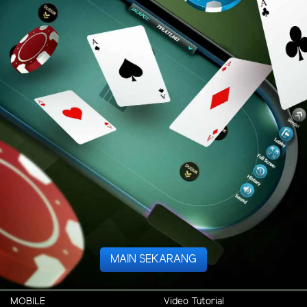
MAIN SEKARANG
MOBILE
Video Tutorial