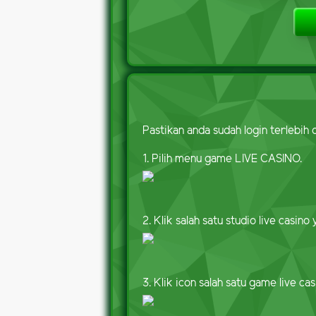
Pastikan anda sudah login terlebih
1. Pilih menu game LIVE CASINO.
2. Klik salah satu studio live casino 
3. Klik icon salah satu game live ca