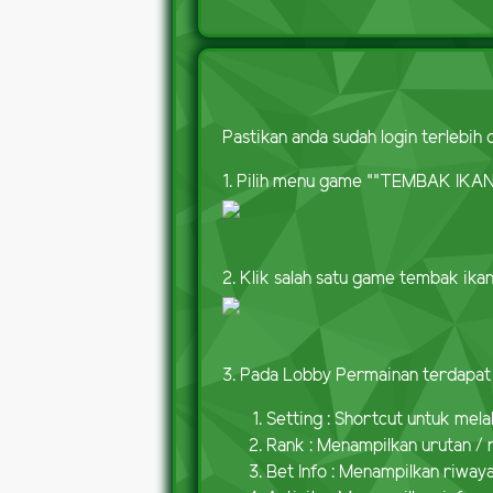
Pastikan anda sudah login terlebih
1. Pilih menu game ""TEMBAK IKAN
2. Klik salah satu game tembak ikan
3. Pada Lobby Permainan terdapat
Setting : Shortcut untuk me
Rank : Menampilkan urutan / r
Bet Info : Menampilkan riwa