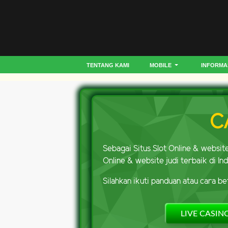
TENTANG KAMI
MOBILE
INFORMA
C
Sebagai Situs Slot Online & websit
Online & website judi terbaik di
Silahkan ikuti panduan atau cara bet
LIVE CASIN