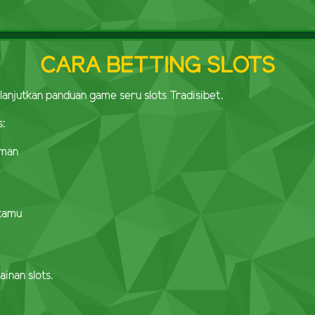
CARA BETTING SLOTS
lanjutkan panduan game seru slots Tradisibet.
:
aman
 kamu
inan slots.