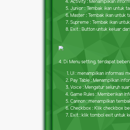
Activity : Menampilkan inform
Junior : Tembak ikan untuk t
Master : Tembak ikan untuk t
Supreme : Tembak ikan untuk
Exit : Button untuk keluar da
4. Di Menu setting, terdapat bebe
UI : menampilkan informasi 
Pay Table : Menampilkan info
Voice : Mengatur seluruh sua
Game Rules : Memberikan In
Cannon : menampilkan tembak
Checkbox : Klik checkbox ber
Exit : klik tombol exit untuk