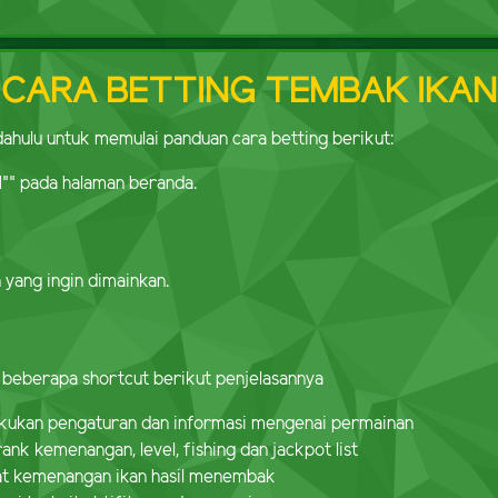
CARA BETTING TEMBAK IKAN
 dahulu untuk memulai panduan cara betting berikut:
"" pada halaman beranda.
 yang ingin dimainkan.
 beberapa shortcut berikut penjelasannya
lakukan pengaturan dan informasi mengenai permainan
ank kemenangan, level, fishing dan jackpot list
yat kemenangan ikan hasil menembak