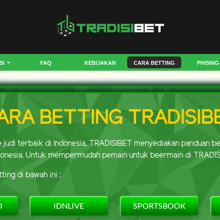
SI
FAQ
KEBIJAKAN
CARA BETTING
PHISING
ARA BETTING TRADISIB
e judi terbaik di Indonesia, TRADISIBET menyediakan panduan ber
 Indonesia. Untuk mempermudah pemain untuk beermain di TRADI
ting di bawah ini :
O
IDNLIVE
SPORTSBOOK