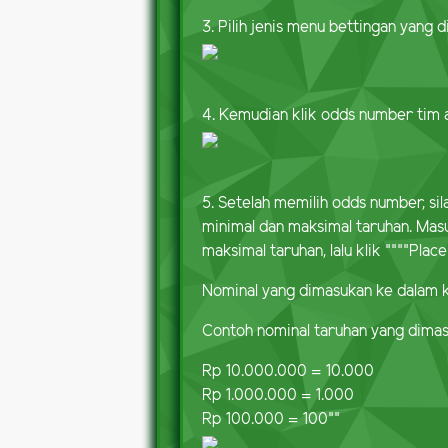
3. Pilih jenis menu bettingan yang d
4. Kemudian klik odds number tim 
5. Setelah memilih odds number, sil
minimal dan maksimal taruhan. Masu
maksimal taruhan, lalu klik """"Plac
Nominal yang dimasukan ke dalam ko
Contoh nominal taruhan yang dimas
Rp 10.000.000 = 10.000
Rp 1.000.000 = 1.000
Rp 100.000 = 100""