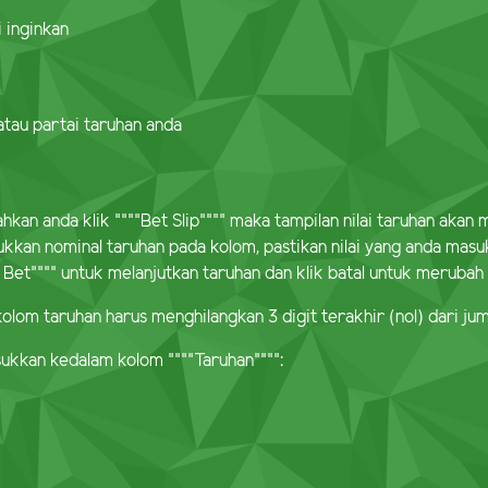
i inginkan
atau partai taruhan anda
ahkan anda klik """"Bet Slip"""" maka tampilan nilai taruhan akan
kkan nominal taruhan pada kolom, pastikan nilai yang anda masu
e Bet"""" untuk melanjutkan taruhan dan klik batal untuk merubah n
lom taruhan harus menghilangkan 3 digit terakhir (nol) dari jum
ukkan kedalam kolom """"Taruhan"""":